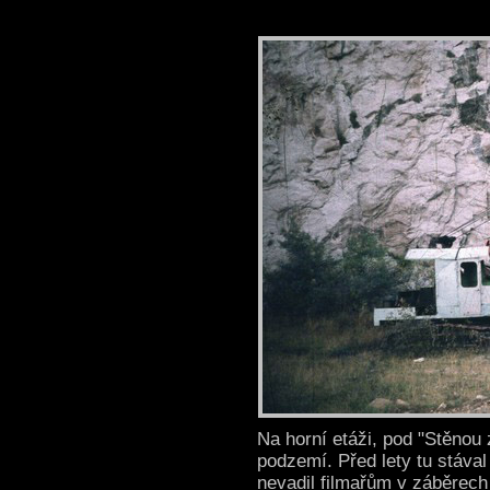
Na horní etáži, pod "Stěnou 
podzemí. Před lety tu stáva
nevadil filmařům v záběrech